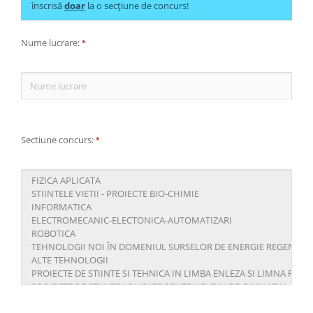
înscrisă
doar
la o secțiune de concurs!
Nume lucrare:
*
Sectiune concurs:
*