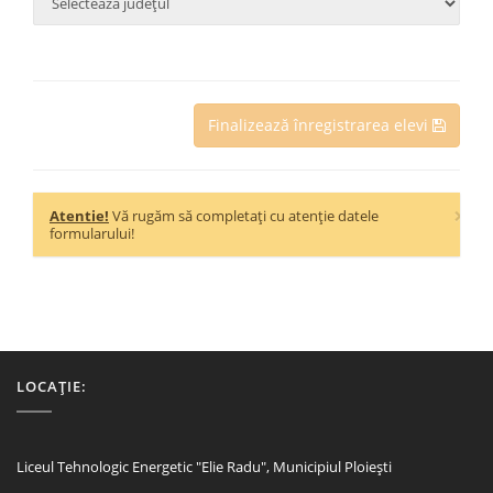
Finalizează înregistrarea elevi
×
Atentie!
Vă rugăm să completați cu atenție datele
formularului!
LOCAȚIE:
Liceul Tehnologic Energetic "Elie Radu", Municipiul Ploiești