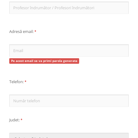
Adresă email:
*
Pe acest email se va primi parola generata
Telefon:
*
Judet:
*