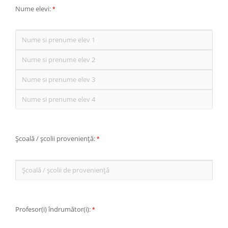
Nume elevi:
*
Școală / școlii proveniență:
*
Profesor(i) îndrumător(i):
*