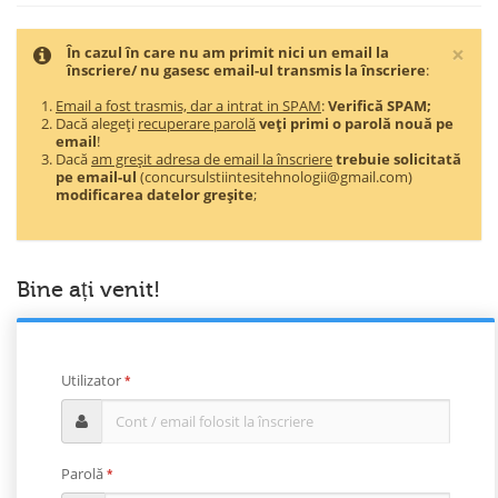
Cl
×
În cazul în care nu am primit nici un email la
înscriere/ nu gasesc email-ul transmis la înscriere
:
Email a fost trasmis, dar a intrat in SPAM
:
Verifică SPAM;
Dacă alegeți
recuperare parolă
veți primi o parolă nouă pe
email
!
Dacă
am greșit adresa de email la înscriere
trebuie solicitată
pe email-ul
(concursulstiintesitehnologii@gmail.com)
modificarea datelor greșite
;
Bine ați venit!
Utilizator
*
Parolă
*