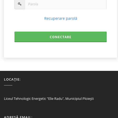
Recuperare parolă
LOCAȚIE:
Liceul Tehnologic Energetic "Elie Radu", Municipiul Ploiești
ADRESĂ EMAIL: